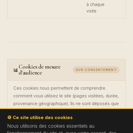
à chaque
visite
Cookies de mesure
📊
SUR CONSENTEMENT
d'audience
Ces cookies nous permettent de comprendre
comment vous utilisez le site (pages visitées, durée,
provenance géographique). Ils ne sont déposés que
si vous avez cliqué sur
« Tout accepter »
.
🍪 Ce site utilise des cookies
Nous utilisons des cookies essentiels au
SERVICE
FINALITÉ
DURÉE